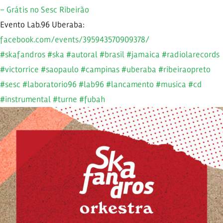
– Grátis no Sesc Ribeirão
Evento Lab.96 Uberaba:
facebook.com/events/395943570909378/
#skafandros
#ska
#autoral
#brasil
#jamaica
#radiolarecords
#victorrice
#saopaulo
#campinas
#uberaba
#ribeiraopreto
#sesc
#laboratorio96
#lab96
#lancamento
#musica
#cd
#instrumental
#turne
#fubah