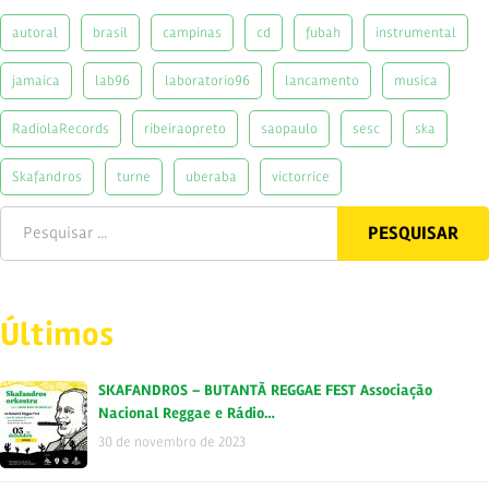
autoral
brasil
campinas
cd
fubah
instrumental
jamaica
lab96
laboratorio96
lancamento
musica
RadiolaRecords
ribeiraopreto
saopaulo
sesc
ska
Skafandros
turne
uberaba
victorrice
Últimos
SKAFANDROS – BUTANTÃ REGGAE FEST Associação
Nacional Reggae e Rádio…
30 de novembro de 2023