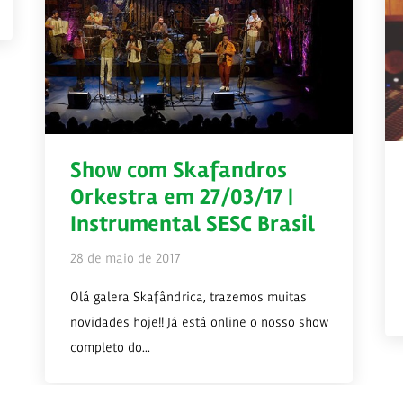
Show com Skafandros
Orkestra em 27/03/17 |
Instrumental SESC Brasil
28 de maio de 2017
Olá galera Skafândrica, trazemos muitas
novidades hoje!! Já está online o nosso show
completo do...