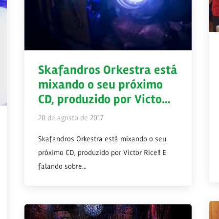
Skafandros Orkestra está
mixando o seu próximo
CD, produzido por Victo…
20 de agosto de 2017
Skafandros Orkestra está mixando o seu
próximo CD, produzido por Victor Rice!! E
falando sobre...