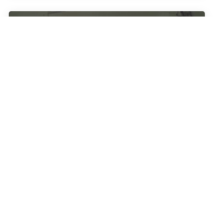
Assistir a Compositores de
Skafandros – Cachoeirinha –
Edmar Pereira
21 de setembro de 2018
No Compositores da Skafandros de hoje nosso saxofonista Edmar
Pereira fala sobre a transposição de...