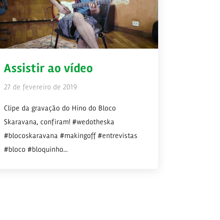
Assistir ao vídeo
27 de fevereiro de 2019
Clipe da gravação do Hino do Bloco
Skaravana, confiram! #wedotheska
#blocoskaravana #makingoff #entrevistas
#bloco #bloquinho...