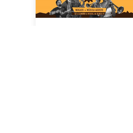
Ensaio aberto Bloco
Skaravana
12 de fevereiro de 2019
Domingo dia 17 de Fevereiro tem ensaio
aberto do Bloco Skaravana, que conta com
várias...