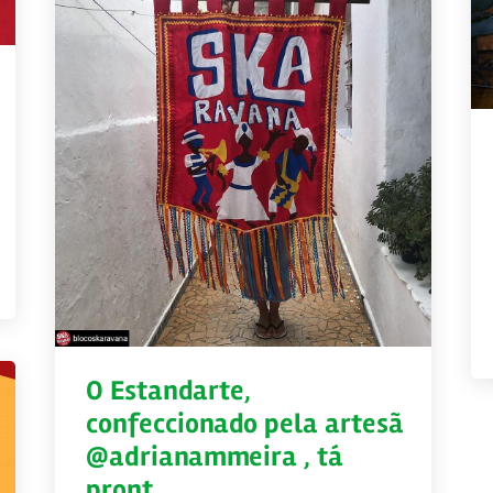
O Estandarte,
confeccionado pela artesã
@adrianammeira , tá
pront…