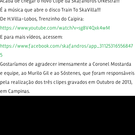
Acaba de chegar o novo Clipe da Skafandros Orkestra!!!
É a música que abre o disco Train To SkaVilla!!!
De H.Villa-Lobos, Trenzinho do Caipira:
https://www.youtube.com/watch?v=sg8V4Qxk4wM
E para mais vídeos, acessem:
https://www.facebook.com/skafandros/app_31125316556847
5
Gostaríamos de agradecer imensamente a Coronel Mostarda
e equipe, ao Murilo Gil e ao Sóstenes, que foram responsáveis
pela realização dos três clipes gravados em Outubro de 2013,
em Campinas.