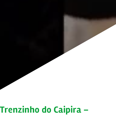
Trenzinho do Caipira –