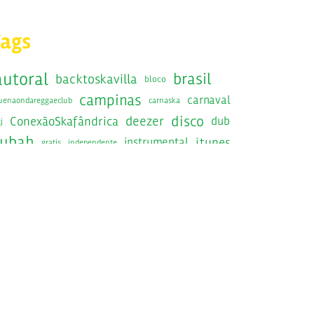
Tags
autoral
brasil
backtoskavilla
bloco
campinas
carnaval
uenaondareggaeclub
carnaska
disco
deezer
ConexãoSkafândrica
dub
j
fubah
instrumental
itunes
gratis
independente
jamaica
jamaicaska
jazznosfundos
lancamento
RadiolaRecords
radiola
ska
saopaulo
show
SIB
sesc
epost
Skafandros
kabrasil
skafandrosnavirada
SkaInstrumentalBrasileiro
kafandrosorkestra
skavilla10anos
spotify
kanacuca
skaravana
victorrice
tratore
raintoskavilla
traquitana
wedotheska
youtube