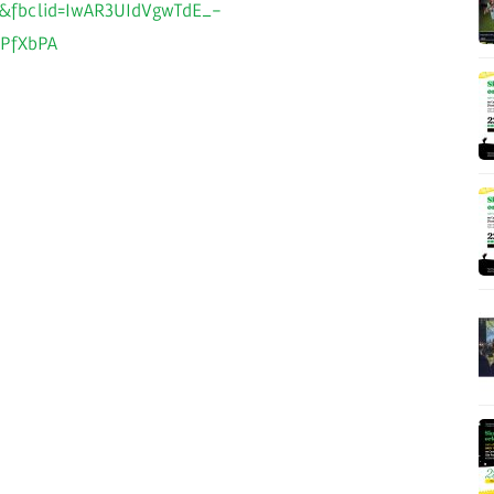
E&fbclid=IwAR3UIdVgwTdE_-
PfXbPA