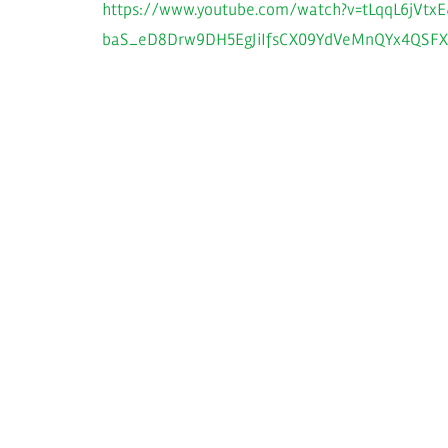
https://www.youtube.com/watch?v=tLqqL6jVtx
baS_eD8Drw9DH5EgJiIfsCX09YdVeMnQYx4QSFX