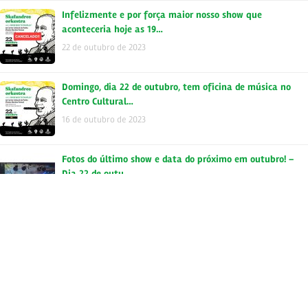
Infelizmente e por força maior nosso show que
aconteceria hoje as 19…
22 de outubro de 2023
Domingo, dia 22 de outubro, tem oficina de música no
Centro Cultural…
16 de outubro de 2023
Fotos do último show e data do próximo em outubro! –
Dia 22 de outu…
16 de outubro de 2023
Se liguem na Agenda Skataplá da semana ! – 28/09
Skafandros Orkestra …
28 de setembro de 2023
Quinta, dia 28 de setembro, estaremos no Centro Cultural