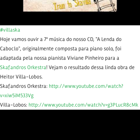
#villaska
Hoje vamos ouvir a 7ª música do nosso CD, "A Lenda do
Caboclo", originalmente composta para piano solo, foi
adaptada pela nossa pianista Viviane Pinheiro para a
Skafandros Orkestra
! Vejam o resultado dessa linda obra de
Heitor Villa-Lobos.
Skafandros Orkestra:
http://www.youtube.com/watch?
v=xiw5iM533Vg
Villa-Lobos:
http://www.youtube.com/watch?v=g3PLucR8cMk