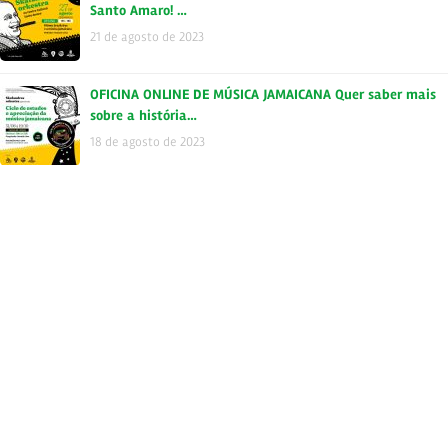
Santo Amaro! …
21 de agosto de 2023
OFICINA ONLINE DE MÚSICA JAMAICANA Quer saber mais
sobre a história…
18 de agosto de 2023
Tags
autoral
brasil
backtoskavilla
bloco
buenaondareggaeclub
campinas
carnaval
ConexãoSkafândrica
carnaska
ccj
fubah
disco
deezer
dub
instrumental
gratis
independente
jamaica
itunes
jamaicaska
jazznosfundos
lancamento
RadiolaRecords
radiola
repost
ska
saopaulo
skabrasil
show
SIB
sesc