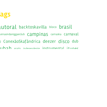
Tags
autoral
brasil
backtoskavilla
bloco
campinas
carnaval
uenaondareggaeclub
carnaska
disco
deezer
ConexãoSkafândrica
dub
j
fubah
instrumental
itunes
gratis
independente
jamaica
jamaicaska
jazznosfundos
lancamento
RadiolaRecords
radiola
ska
saopaulo
show
SIB
sesc
epost
Skafandros
kabrasil
skafandrosnavirada
SkaInstrumentalBrasileiro
kafandrosorkestra
skavilla10anos
spotify
kanacuca
skaravana
victorrice
tratore
raintoskavilla
traquitana
wedotheska
youtube