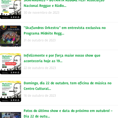
SKAFANDROS – BUTANTÃ REGGAE FEST Associação
Nacional Reggae e Rádio…
30 de novembro de 2023
“Skafandros Orkestra” em entrevista exclusiva no
Programa Midnite Regg…
31 de outubro de 2023
Infelizmente e por força maior nosso show que
aconteceria hoje as 19…
22 de outubro de 2023
Domingo, dia 22 de outubro, tem oficina de música no
Centro Cultural…
16 de outubro de 2023
Fotos do último show e data do próximo em outubro! –
Dia 22 de outu…