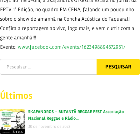
HOJE ao meio-dia, a Skafandros Orkestra estará no Jornal da
EPTV 1ª Edição, no quadro EM CENA, falando um pouquinho
sobre o show de amanhã na Concha Acústica do Taquaral!
Confira a reportagem ao vivo, logo mais, e vem curtir com a
gente amanhã!!!
Evento:
www.facebook.co
m/events/
1623498894572951
/
Últimos
SKAFANDROS – BUTANTÃ REGGAE FEST Associação
Nacional Reggae e Rádio…
30 de novembro de 2023