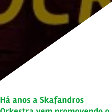
Há anos a Skafandros
Orkestra vem promovendo o