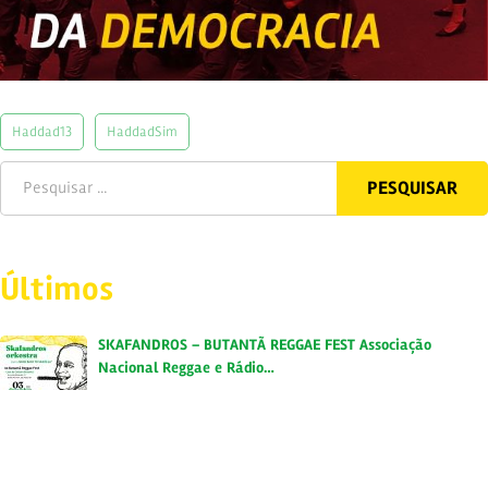
Haddad13
HaddadSim
Últimos
SKAFANDROS – BUTANTÃ REGGAE FEST Associação
Nacional Reggae e Rádio…
30 de novembro de 2023
“Skafandros Orkestra” em entrevista exclusiva no
Programa Midnite Regg…