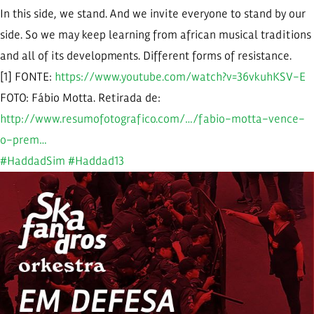
In this side, we stand. And we invite everyone to stand by our
side. So we may keep learning from african musical traditions
and all of its developments. Different forms of resistance.
[1] FONTE:
https://www.youtube.com/watch?v=36vkuhKSV-E
FOTO: Fábio Motta. Retirada de:
http://www.resumofotografico.com/…/fabio-motta-vence-
o-prem…
#HaddadSim
#Haddad13