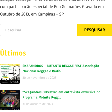
com participação especial de Edu Guimarães Gravado em
Outubro de 2013, em Campinas – SP
Últimos
SKAFANDROS – BUTANTÃ REGGAE FEST Associação
Nacional Reggae e Rádio…
30 de novembro de 2023
“Skafandros Orkestra” em entrevista exclusiva no
Programa Midnite Regg…
31 de outubro de 2023