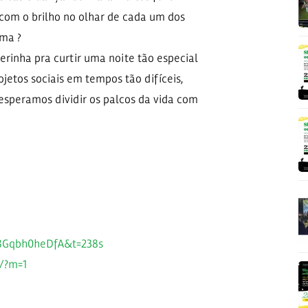
com o brilho no olhar de cada um dos
alma
?
erinha pra curtir uma noite tão especial
etos sociais em tempos tão difíceis,
esperamos dividir os palcos da vida com
=8Gqbh0heDfA&t=238s
m/?m=1