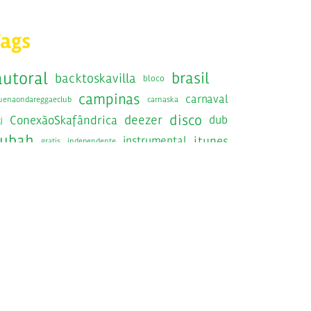
Tags
autoral
brasil
backtoskavilla
bloco
campinas
carnaval
uenaondareggaeclub
carnaska
disco
deezer
ConexãoSkafândrica
dub
j
fubah
instrumental
itunes
gratis
independente
jamaica
jamaicaska
jazznosfundos
lancamento
RadiolaRecords
radiola
ska
saopaulo
show
SIB
sesc
epost
Skafandros
kabrasil
skafandrosnavirada
SkaInstrumentalBrasileiro
kafandrosorkestra
skavilla10anos
spotify
kanacuca
skaravana
victorrice
tratore
raintoskavilla
traquitana
wedotheska
youtube