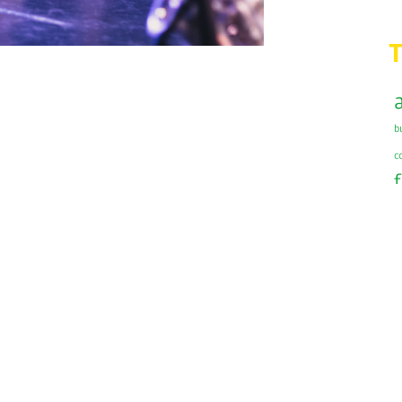
b
cc
r
s
s
s
t