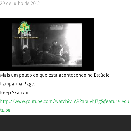
29 de julho de 2012
Mais um pouco do que está acontecendo no Estúdio
Lamparina Page.
Keep Skankin’!
http://
www.youtube.com/
watch?v=AR2abuvh
J7g&feature=you
tu.be