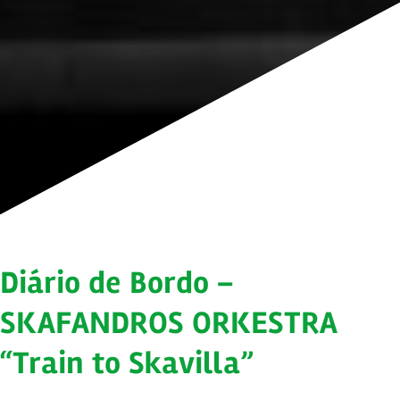
Diário de Bordo –
SKAFANDROS ORKESTRA
“Train to Skavilla”