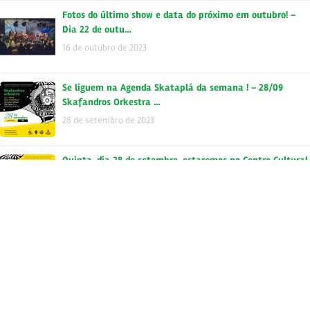
Fotos do último show e data do próximo em outubro! –
Dia 22 de outu…
16 de outubro de 2023
Se liguem na Agenda Skataplá da semana ! – 28/09
Skafandros Orkestra …
28 de setembro de 2023
Quinta, dia 28 de setembro, estaremos no Centro Cultural
São Paulo -…
20 de setembro de 2023
Fotos do último show e data do próximo em setembro! –
Dia 28 de set…
19 de setembro de 2023
Domingo, dia 27 de julho, estaremos no Centro Cultural