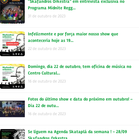
“Skafandros Orkestra” em entrevista exclusiva no
Programa Midnite Regg…
31 de outubro de 2023
Infelizmente e por força maior nosso show que
aconteceria hoje as 19…
22 de outubro de 2023
Domingo, dia 22 de outubro, tem oficina de música no
Centro Cultural…
16 de outubro de 2023
Fotos do último show e data do próximo em outubro! –
Dia 22 de outu…
16 de outubro de 2023
Se liguem na Agenda Skataplá da semana ! – 28/09
Skafandros Orkestra …