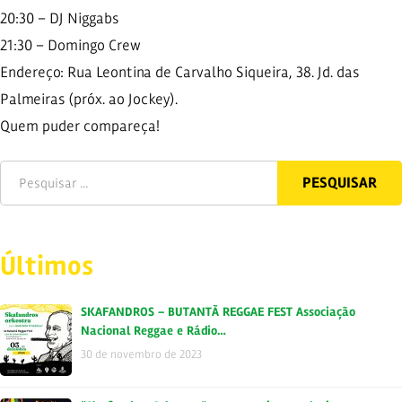
20:30 – DJ Niggabs
21:30 – Domingo Crew
Endereço: Rua Leontina de Carvalho Siqueira, 38. Jd. das
Palmeiras (próx. ao Jockey).
Quem puder compareça!
Últimos
SKAFANDROS – BUTANTÃ REGGAE FEST Associação
Nacional Reggae e Rádio…
30 de novembro de 2023