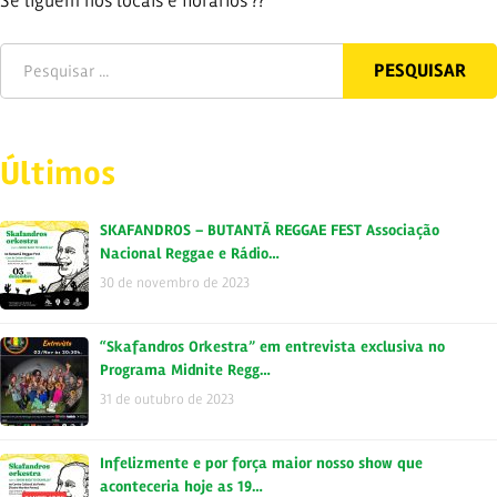
Se liguem nos locais e horários ??
Últimos
SKAFANDROS – BUTANTÃ REGGAE FEST Associação
Nacional Reggae e Rádio…
30 de novembro de 2023
“Skafandros Orkestra” em entrevista exclusiva no
Programa Midnite Regg…
31 de outubro de 2023
Infelizmente e por força maior nosso show que
aconteceria hoje as 19…