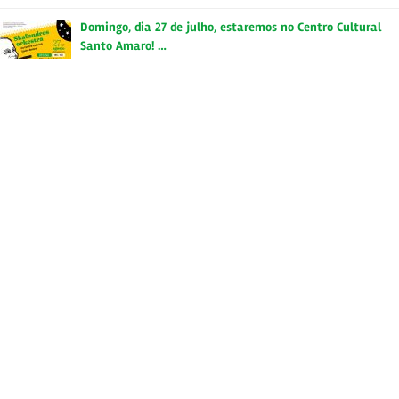
Domingo, dia 27 de julho, estaremos no Centro Cultural
Santo Amaro! …
21 de agosto de 2023
OFICINA ONLINE DE MÚSICA JAMAICANA Quer saber mais
sobre a história…
18 de agosto de 2023
Tags
autoral
brasil
backtoskavilla
bloco
buenaondareggaeclub
campinas
carnaval
ConexãoSkafândrica
carnaska
ccj
fubah
disco
deezer
dub
instrumental
gratis
independente
jamaica
itunes
jamaicaska
jazznosfundos