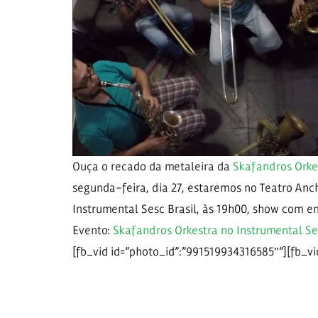
Ouça o recado da metaleira da
Skafandros Orke
segunda-feira, dia 27, estaremos no Teatro Anc
Instrumental Sesc Brasil, às 19h00, show com en
Evento:
Skafandros Orkestra no Instrumental Se
[fb_vid id=”photo_id”:”991519934316585″”][fb_v