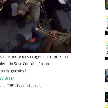
stra
e anote na sua agenda: na próxima
hieta do Sesc Consolação, no
trada gratuita!
sc Brasil
id id=”991519934316585″]