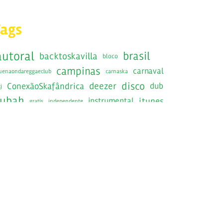
Tags
autoral
brasil
backtoskavilla
bloco
campinas
carnaval
uenaondareggaeclub
carnaska
disco
deezer
ConexãoSkafândrica
dub
j
fubah
instrumental
itunes
gratis
independente
jamaica
jamaicaska
jazznosfundos
lancamento
RadiolaRecords
radiola
ska
saopaulo
show
SIB
sesc
epost
Skafandros
kabrasil
skafandrosnavirada
SkaInstrumentalBrasileiro
kafandrosorkestra
skavilla10anos
spotify
kanacuca
skaravana
victorrice
tratore
raintoskavilla
traquitana
wedotheska
youtube