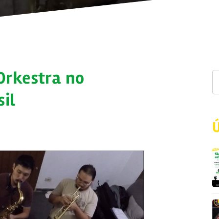
Orkestra no
il