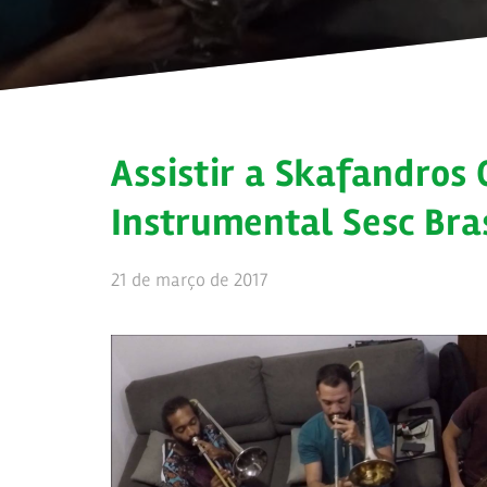
Assistir a Skafandros 
Instrumental Sesc Bras
21 de março de 2017