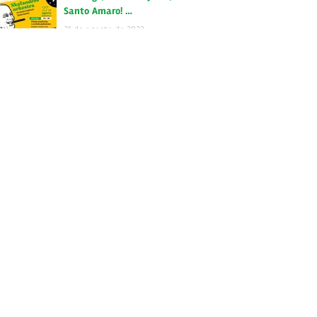
Santo Amaro! …
21 de agosto de 2023
OFICINA ONLINE DE MÚSICA JAMAICANA Quer saber mais
sobre a história…
18 de agosto de 2023
Tags
autoral
brasil
backtoskavilla
bloco
buenaondareggaeclub
campinas
carnaval
ConexãoSkafândrica
carnaska
ccj
fubah
disco
deezer
dub
instrumental
gratis
independente
jamaica
itunes
jamaicaska
jazznosfundos
lancamento
RadiolaRecords
radiola
repost