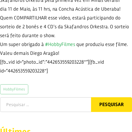
Skafandros Orkestra pela primeira vez em Minas Gerais!!
dia 11 de Maio, às 11 hrs, na Concha Acústica de Uberaba!
Quem COMPARTILHAR esse video, estará participando do
sorteio de 2 bonés e 4 CD's da Skafandros Orkestra. O sorteio
será feito durante o show.
Um super obrigado à
#HobbyFilmes
que produziu esse filme.
Valeu demais Diego Aragão!
[fb_vid id=”photo_id”:”442653559203228″”][fb_vid
id=”442653559203228″]
HobbyFilmes
Últimos