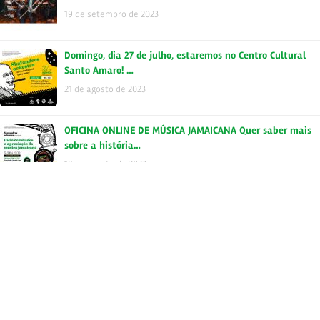
19 de setembro de 2023
Domingo, dia 27 de julho, estaremos no Centro Cultural
Santo Amaro! …
21 de agosto de 2023
OFICINA ONLINE DE MÚSICA JAMAICANA Quer saber mais
sobre a história…
18 de agosto de 2023
Tags
autoral
brasil
backtoskavilla
bloco
buenaondareggaeclub
campinas
carnaval
ConexãoSkafândrica
carnaska
ccj
fubah
disco
deezer
dub
instrumental
gratis
independente