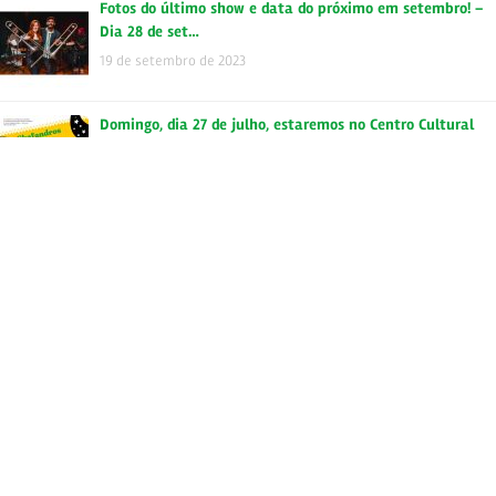
Fotos do último show e data do próximo em setembro! –
Dia 28 de set…
19 de setembro de 2023
Domingo, dia 27 de julho, estaremos no Centro Cultural
Santo Amaro! …
21 de agosto de 2023
OFICINA ONLINE DE MÚSICA JAMAICANA Quer saber mais
sobre a história…
18 de agosto de 2023
Tags
autoral
brasil
backtoskavilla
bloco
buenaondareggaeclub
campinas
carnaval