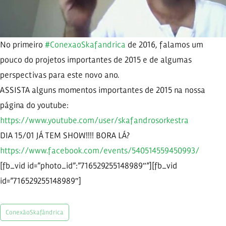
No primeiro
#ConexaoSkafandrica
de 2016, falamos um
pouco do projetos importantes de 2015 e de algumas
perspectivas para este novo ano.
ASSISTA alguns momentos importantes de 2015 na nossa
página do youtube:
https://www.youtube.com/user/skafandrosorkestra
DIA 15/01 JÁ TEM SHOW!!!! BORA LÁ?
https://www.facebook.com/events/540514559450993/
[fb_vid id=”photo_id”:”716529255148989″”][fb_vid
id=”716529255148989″]
ConexãoSkafândrica