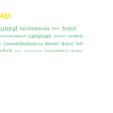
Tags
autoral
brasil
backtoskavilla
bloco
campinas
carnaval
uenaondareggaeclub
carnaska
disco
deezer
ConexãoSkafândrica
dub
j
fubah
instrumental
itunes
gratis
independente
jamaica
jamaicaska
jazznosfundos
lancamento
RadiolaRecords
radiola
ska
saopaulo
show
SIB
sesc
epost
Skafandros
kabrasil
skafandrosnavirada
SkaInstrumentalBrasileiro
kafandrosorkestra
skavilla10anos
spotify
kanacuca
skaravana
victorrice
tratore
raintoskavilla
traquitana
wedotheska
youtube