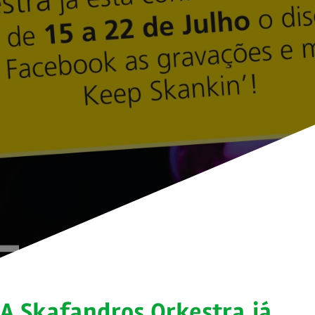
A Skafandros Orkestra já