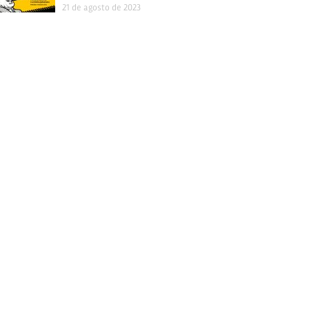
21 de agosto de 2023
OFICINA ONLINE DE MÚSICA JAMAICANA Quer saber mais
sobre a história…
18 de agosto de 2023
Tags
autoral
brasil
backtoskavilla
bloco
buenaondareggaeclub
campinas
carnaval
ConexãoSkafândrica
carnaska
ccj
fubah
disco
deezer
dub
instrumental
gratis
independente
jamaica
itunes
jamaicaska
jazznosfundos
lancamento
RadiolaRecords
radiola
repost
ska
saopaulo
skabrasil
show
SIB
sesc