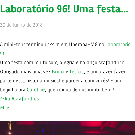
Laboratório 96! Uma festa…
30 de junho de 2018
A mini-tour terminou assim em Uberaba-MG no
Laboratório
96
!
Uma festa com muito som, alegria e balanço skafândrico!
Obrigado mais uma vez
Bruna
e
Letícia
, é um prazer fazer
parte desta história musical e parceira com vocês! E um
beijinho pra
Caroline
, que cuidou de nós muito bem!!
#ska
#skafandros
…
Mais