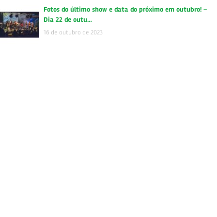
Fotos do último show e data do próximo em outubro! –
Dia 22 de outu…
16 de outubro de 2023
Se liguem na Agenda Skataplá da semana ! – 28/09
Skafandros Orkestra …
28 de setembro de 2023
Quinta, dia 28 de setembro, estaremos no Centro Cultural
São Paulo -…
20 de setembro de 2023
Fotos do último show e data do próximo em setembro! –
Dia 28 de set…
19 de setembro de 2023
Domingo, dia 27 de julho, estaremos no Centro Cultural