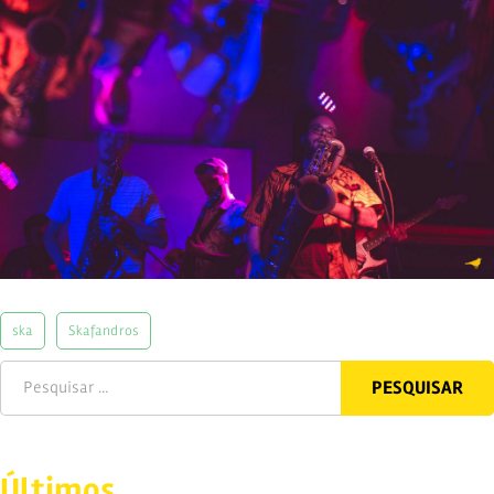
ska
Skafandros
Últimos