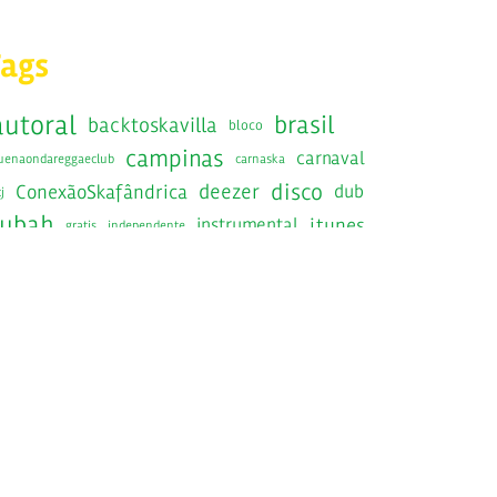
Tags
autoral
brasil
backtoskavilla
bloco
campinas
carnaval
uenaondareggaeclub
carnaska
disco
deezer
ConexãoSkafândrica
dub
j
fubah
instrumental
itunes
gratis
independente
jamaica
jamaicaska
jazznosfundos
lancamento
RadiolaRecords
radiola
ska
saopaulo
show
SIB
sesc
epost
Skafandros
kabrasil
skafandrosnavirada
SkaInstrumentalBrasileiro
kafandrosorkestra
skavilla10anos
spotify
kanacuca
skaravana
victorrice
tratore
raintoskavilla
traquitana
wedotheska
youtube