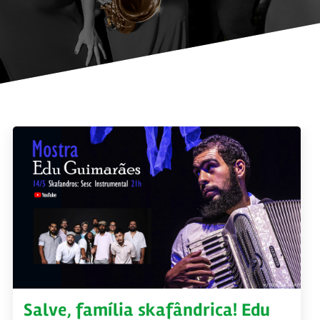
Salve, família skafândrica! Edu