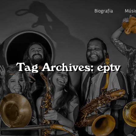
Biografia
Músi
Tag Archives: eptv