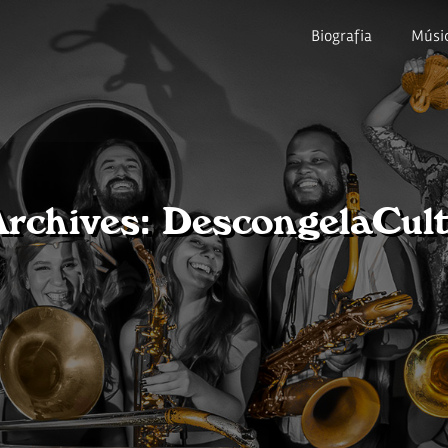
Biografia
Músi
rchives: DescongelaCul